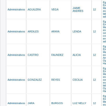
Eg
En
JAIME
Me
Administrativos
AGUILERA
VEGA
12
ANDRES
ex
la
ad
Eg
En
Me
es
Administrativos
ARDILES
ARAYA
LENDA
12
se
co
en
ad
Eg
En
Me
Administrativos
CASTRO
FAUNDEZ
ALICIA
12
ex
Ar
Op
Ha
Eg
En
Me
es
Administrativos
GONZALEZ
REYES
CECILIA
12
se
ex
la
Op
Ha
Eg
En
Me
Administrativos
JARA
BURGOS
LUZ NELLY
12
es