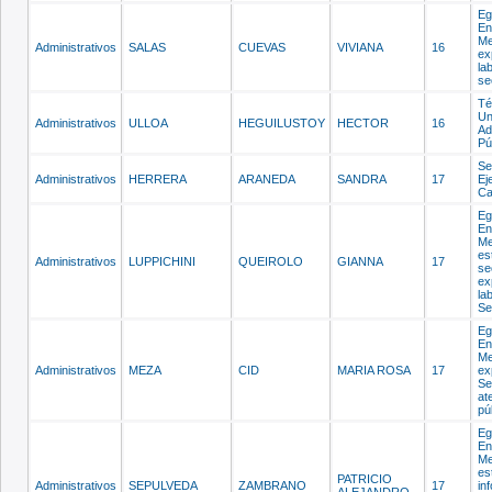
Eg
En
Me
Administrativos
SALAS
CUEVAS
VIVIANA
16
ex
la
se
Té
Un
Administrativos
ULLOA
HEGUILUSTOY
HECTOR
16
Ad
Pú
Se
Administrativos
HERRERA
ARANEDA
SANDRA
17
Ej
Ca
Eg
En
Me
es
Administrativos
LUPPICHINI
QUEIROLO
GIANNA
17
se
ex
la
Se
Eg
En
Me
Administrativos
MEZA
CID
MARIA ROSA
17
ex
Se
at
pú
Eg
En
Me
es
PATRICIO
Administrativos
SEPULVEDA
ZAMBRANO
17
in
ALEJANDRO