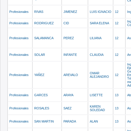
Civ
Profesionales
RIVAS
JIMENEZ
LUIS IGNACIO
12
In
In
Profesionales
RODRIGUEZ
CID
SARA ELENA
12
Co
Profesionales
SALAMANCA
PEREZ
LILIANA
12
As
Profesionales
SOLAR
INFANTE
CLAUDIA
12
Ar
In
Ej
Ge
OMAR
Profesionales
YAÑEZ
AREVALO
12
Em
ALEJANDRO
Té
me
Ad
Profesionales
GARCES
ARAYA
LISETTE
13
Ab
KAREN
Profesionales
ROSALES
SAEZ
13
As
SOLEDAD
Profesionales
SAN MARTIN
PARADA
ALAN
13
As
In