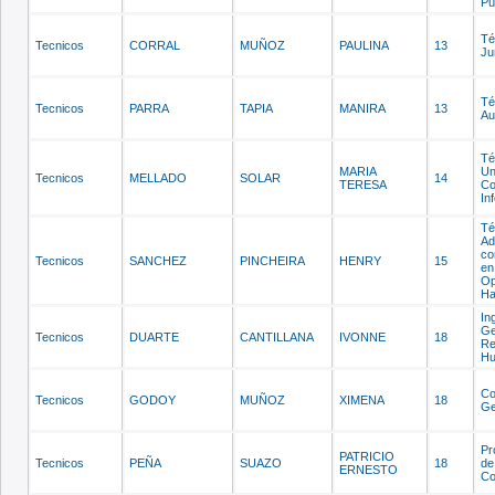
Pú
Té
Tecnicos
CORRAL
MUÑOZ
PAULINA
13
Ju
Té
Tecnicos
PARRA
TAPIA
MANIRA
13
Au
Té
MARIA
Un
Tecnicos
MELLADO
SOLAR
14
TERESA
Co
In
Té
Ad
co
Tecnicos
SANCHEZ
PINCHEIRA
HENRY
15
en
Op
Ha
In
Ge
Tecnicos
DUARTE
CANTILLANA
IVONNE
18
Re
H
Co
Tecnicos
GODOY
MUÑOZ
XIMENA
18
Ge
Pr
PATRICIO
Tecnicos
PEÑA
SUAZO
18
de
ERNESTO
Co