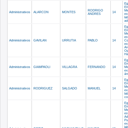
Eg
En
RODRIGO
Me
Administrativos
ALARCON
MONTES
14
ANDRES
ex
la
ad
Eg
En
Me
es
Administrativos
GAVILAN
URRUTIA
PABLO
14
Co
ex
Ar
Op
Ha
Eg
En
Administrativos
GIAMPAOLI
VILLAGRA
FERNANDO
14
Me
ex
ár
Eg
En
Me
Administrativos
RODRIGUEZ
SALGADO
MANUEL
14
ex
la
co
Eg
En
Me
es
Ad
Pu
ex
la