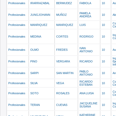
Profesionales
IRARRAZABAL
BERMUDEZ
FABIOLA
10
As
PAMELA
Profesionales
JUNGJOHANN
MUÑOZ
10
Ab
ANDREA
Co
Profesionales
MANRIQUEZ
MANRIQUEZ
LUIS
10
Civ
In
Profesionales
MEDINA
CORTES
RODRIGO
10
Co
IVAN
Profesionales
OLMO
FREDES
10
As
ANTONIO
In
Profesionales
PINO
VERGARA
RICARDO
10
Ej
In
PABLO
Profesionales
SARPI
SAN MARTIN
10
Ar
ANTONIO
RICARDO
Co
Profesionales
SILVA
VEGA
10
ESTEBAN
Civ
Co
Profesionales
SOTO
ROSALES
ANA LUISA
10
Civ
JACQUELINE
In
Profesionales
TERAN
CUEVAS
10
SUSANA
Co
KATHERINE