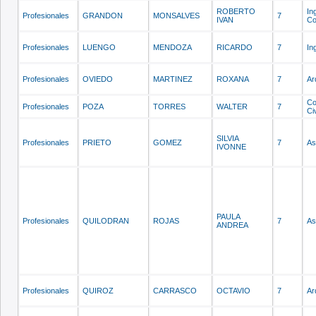
ROBERTO
In
Profesionales
GRANDON
MONSALVES
7
IVAN
Co
Profesionales
LUENGO
MENDOZA
RICARDO
7
In
Profesionales
OVIEDO
MARTINEZ
ROXANA
7
Ar
Co
Profesionales
POZA
TORRES
WALTER
7
Civ
SILVIA
Profesionales
PRIETO
GOMEZ
7
As
IVONNE
PAULA
Profesionales
QUILODRAN
ROJAS
7
As
ANDREA
Profesionales
QUIROZ
CARRASCO
OCTAVIO
7
Ar