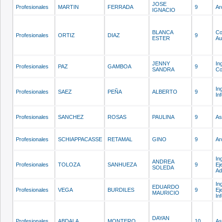
JOSE
Profesionales
MARTIN
FERRADA
9
Ar
IGNACIO
BLANCA
Co
Profesionales
ORTIZ
DIAZ
9
ESTER
Au
JENNY
In
Profesionales
PAZ
GAMBOA
9
SANDRA
Co
In
Profesionales
SAEZ
PEÑA
ALBERTO
9
In
Profesionales
SANCHEZ
ROSAS
PAULINA
9
As
Profesionales
SCHIAPPACASSE
RETAMAL
GINO
9
Ar
In
ANDREA
Profesionales
TOLOZA
SANHUEZA
9
Ej
SOLEDA
Ad
In
EDUARDO
Profesionales
VEGA
BURDILES
9
Ej
MAURICIO
In
DAYAN
Profesionales
ABDALA
MONTERO
10
As