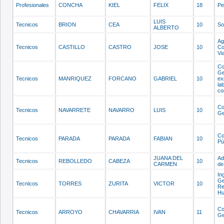
Profesionales
CONCHA
KIEL
FELIX
18
Pe
LUIS
Tecnicos
BRION
CEA
10
So
ALBERTO
Ag
Tecnicos
CASTILLO
CASTRO
JOSE
10
Co
Vi
Co
Ge
Tecnicos
MANRIQUEZ
FORCANO
GABRIEL
10
ex
la
co
Co
Tecnicos
NAVARRETE
NAVARRO
LUIS
10
Ge
Co
Tecnicos
PARADA
PARADA
FABIAN
10
Pú
JUANA DEL
Ad
Tecnicos
REBOLLEDO
CABEZA
10
CARMEN
de
In
Ge
Tecnicos
TORRES
ZURITA
VICTOR
10
Re
H
Co
Tecnicos
ARROYO
CHAVARRIA
IVAN
11
Ge