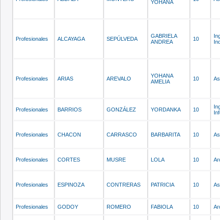
YOHANA
GABRIELA
In
Profesionales
ALCAYAGA
SEPÚLVEDA
10
ANDREA
In
YOHANA
Profesionales
ARIAS
AREVALO
10
As
AMELIA
In
Profesionales
BARRIOS
GONZÁLEZ
YORDANKA
10
In
Profesionales
CHACON
CARRASCO
BARBARITA
10
As
Profesionales
CORTES
MUSRE
LOLA
10
Ar
Profesionales
ESPINOZA
CONTRERAS
PATRICIA
10
As
Profesionales
GODOY
ROMERO
FABIOLA
10
Ar