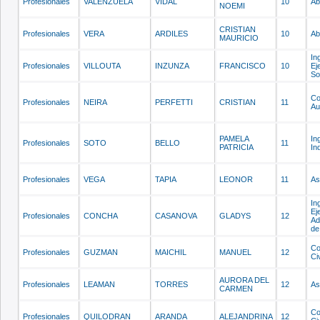
Profesionales
VALENZUELA
VIDAL
10
Ab
NOEMI
CRISTIAN
Profesionales
VERA
ARDILES
10
Ab
MAURICIO
In
Profesionales
VILLOUTA
INZUNZA
FRANCISCO
10
Ej
So
Co
Profesionales
NEIRA
PERFETTI
CRISTIAN
11
Au
PAMELA
In
Profesionales
SOTO
BELLO
11
PATRICIA
In
Profesionales
VEGA
TAPIA
LEONOR
11
As
In
Ej
Profesionales
CONCHA
CASANOVA
GLADYS
12
Ad
de
Co
Profesionales
GUZMAN
MAICHIL
MANUEL
12
Civ
AURORA DEL
Profesionales
LEAMAN
TORRES
12
As
CARMEN
Co
Profesionales
QUILODRAN
ARANDA
ALEJANDRINA
12