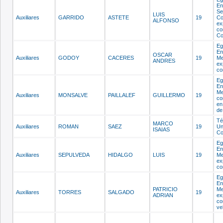
En
Se
LUIS
Auxiliares
GARRIDO
ASTETE
19
C
ALFONSO
ex
c
Co
Eg
En
OSCAR
Auxiliares
GODOY
CACERES
19
Me
ANDRES
ex
co
Eg
En
Me
Auxiliares
MONSALVE
PAILLALEF
GUILLERMO
19
co
en
de
Té
MARCO
Auxiliares
ROMAN
SAEZ
19
Un
ISAIAS
Co
Eg
En
Auxiliares
SEPULVEDA
HIDALGO
LUIS
19
Me
ex
co
Eg
En
PATRICIO
Me
Auxiliares
TORRES
SALGADO
19
ADRIAN
ex
co
ve