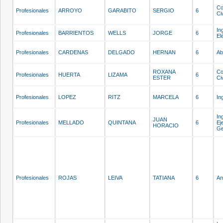
Co
Profesionales
ARROYO
GARABITO
SERGIO
6
Civ
In
Profesionales
BARRIENTOS
WELLS
JORGE
6
El
Profesionales
CARDENAS
DELGADO
HERNAN
6
Ab
ROXANA
Co
Profesionales
HUERTA
LIZAMA
6
ESTER
Civ
Profesionales
LOPEZ
RITZ
MARCELA
6
In
In
JUAN
Profesionales
MELLADO
QUINTANA
6
Ej
HORACIO
Ge
Profesionales
ROJAS
LEIVA
TATIANA
6
An