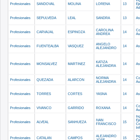
Profesionales
SANDOVAL
MOLINA
LORENA
13
Ej
Ad
Profesionales
SEPULVEDA
LEAL
SANDRA
13
As
CAROLINA
Co
Profesionales
CARVAJAL
ESPINOZA
14
ANDREA
Au
ANGELO
Profesionales
FUENTEALBA
VASQUEZ
14
As
ALEJANDRO
KATIZA
Profesionales
MONSALVEZ
MARTINEZ
14
As
ALEJANDRA
NORMA
Co
Profesionales
QUEZADA
ALARCON
14
ALEJANDRA
Au
Profesionales
TORRES
CORTES
YASNA
14
As
Co
Profesionales
VIVANCO
GARRIDO
ROXANA
14
Au
In
IVAN
Ej
Profesionales
ALVEAL
SANHUEZA
15
FRANCISCO
Co
In
ALEJANDRO
In
Profesionales
CATALAN
CAMPOS
15
JOSE
Co