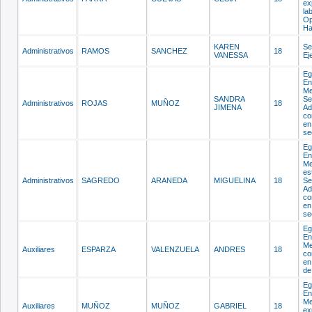
ex
la
Op
Ha
KAREN
Se
Administrativos
RAMOS
SANCHEZ
18
VANESSA
Ej
Eg
En
Me
SANDRA
Se
Administrativos
ROJAS
MUÑOZ
18
JIMENA
Ad
co
en
se
Eg
En
Me
es
Administrativos
SAGREDO
ARANEDA
MIGUELINA
18
Se
Ad
co
en
se
Eg
En
Me
Auxiliares
ESPARZA
VALENZUELA
ANDRES
18
co
en
de
Eg
En
Me
Auxiliares
MUÑOZ
MUÑOZ
GABRIEL
18
ex