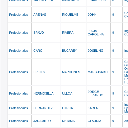
Co
Profesionales
ARENAS
RIQUELME
JOHN
9
Civ
LUCIA
In
Profesionales
BRAVO
RIVERA
9
CAROLINA
Co
Profesionales
CARO
BUCAREY
JOSELING
9
In
Co
Ge
Or
Profesionales
ERICES
MARDONES
MARIA ISABEL
9
Fa
Me
Re
H
JORGE
Co
Profesionales
HERMOSILLA
ULLOA
9
ELIZARDO
Civ
In
Profesionales
HERNANDEZ
LORCA
KAREN
9
Ej
Ma
Profesionales
JARAMILLO
RETAMAL
CLAUDIA
9
Ab