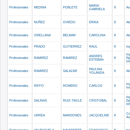
MARIA
Profesionales
MEDINA
POBLETE
8
As
GABRIELA
Profesionales
NUÑEZ
OVIEDO
ERIKA
8
Ab
Profesionales
ORELLANA
BELMAR
CAROLINA
8
Ab
Profesionales
PRADO
GUTIERREZ
RAUL
8
In
In
ANDRES
Profesionales
RAMIREZ
RAMIREZ
8
Ej
ESTEBAN
In
PAULINA
Profesionales
RAMIREZ
SALAZAR
8
Ab
YOLANDA
In
Profesionales
RIFFO
ROMERO
CARLOS
8
In
In
Profesionales
SALINAS
RUIZ-TAGLE
CRISTOBAL
8
Ej
In
Co
Profesionales
URREA
MARDONES
JACQUELINE
8
Au
Profesionales
VALENZUELA
NAVARRETE
FRANCISCO
8
In