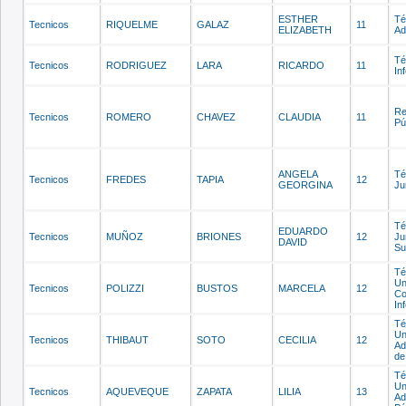
ESTHER
Té
Tecnicos
RIQUELME
GALAZ
11
ELIZABETH
Ad
Té
Tecnicos
RODRIGUEZ
LARA
RICARDO
11
In
Re
Tecnicos
ROMERO
CHAVEZ
CLAUDIA
11
Pú
ANGELA
Té
Tecnicos
FREDES
TAPIA
12
GEORGINA
Ju
Té
EDUARDO
Tecnicos
MUÑOZ
BRIONES
12
Ju
DAVID
Su
Té
Un
Tecnicos
POLIZZI
BUSTOS
MARCELA
12
Co
In
Té
Un
Tecnicos
THIBAUT
SOTO
CECILIA
12
Ad
de
Té
Un
Tecnicos
AQUEVEQUE
ZAPATA
LILIA
13
Ad