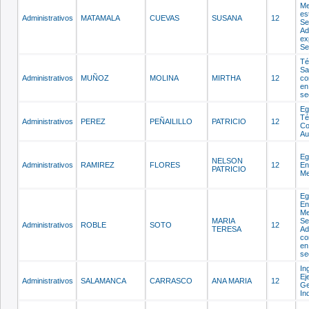
Me
es
Administrativos
MATAMALA
CUEVAS
SUSANA
12
Se
Ad
ex
Se
Té
Sa
Administrativos
MUÑOZ
MOLINA
MIRTHA
12
co
en
se
Eg
Té
Administrativos
PEREZ
PEÑAILILLO
PATRICIO
12
Co
Au
Eg
NELSON
Administrativos
RAMIREZ
FLORES
12
En
PATRICIO
Me
Eg
En
Me
MARIA
Se
Administrativos
ROBLE
SOTO
12
TERESA
Ad
co
en
se
In
Ej
Administrativos
SALAMANCA
CARRASCO
ANA MARIA
12
Ge
In