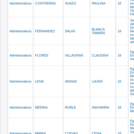
Administrativos
CONTRERAS
SUAZO
PAULINA
18
ex
la
Op
Ha
Se
Ad
En
BLANCA
Administrativos
FERNANDEZ
SALAS
18
Me
TAMARA
ex
la
ad
Eg
Administrativos
FLORES
VILLAGRAN
CLAUDINA
18
En
me
Eg
En
Me
es
Administrativos
LEIVA
ANDIAS
LAURA
18
se
ex
la
Se
Eg
Administrativos
MEDINA
ROBLE
ANA MARIA
18
En
Me
Eg
En
Me
Co
Administrativos
PARRA
CUEVAS
CESIA
18