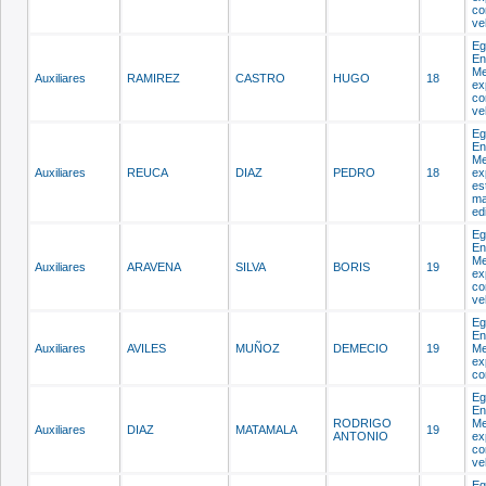
co
ve
Eg
En
Me
Auxiliares
RAMIREZ
CASTRO
HUGO
18
ex
co
ve
Eg
En
Me
Auxiliares
REUCA
DIAZ
PEDRO
18
ex
es
ma
edi
Eg
En
Me
Auxiliares
ARAVENA
SILVA
BORIS
19
ex
co
ve
Eg
En
Auxiliares
AVILES
MUÑOZ
DEMECIO
19
Me
ex
co
Eg
En
RODRIGO
Me
Auxiliares
DIAZ
MATAMALA
19
ANTONIO
ex
co
ve
Eg