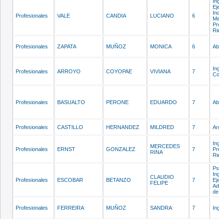
In
Ej
In
Profesionales
VALE
CANDIA
LUCIANO
6
Me
Pr
Ri
Profesionales
ZAPATA
MUÑOZ
MONICA
6
Ab
In
Profesionales
ARROYO
COYOPAE
VIVIANA
7
Co
Profesionales
BASUALTO
PERONE
EDUARDO
7
Ab
Profesionales
CASTILLO
HERNANDEZ
MILDRED
7
Ar
In
MERCEDES
Profesionales
ERNST
GONZALEZ
7
Pr
RINA
Ri
Ps
In
CLAUDIO
Profesionales
ESCOBAR
BETANZO
7
Ej
FELIPE
Ad
de
Profesionales
FERREIRA
MUÑOZ
SANDRA
7
In