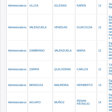
Se
Administrativos
ULLOA
IGLESIAS
KAREN
12
Ej
Eg
En
Me
ex
Administrativos
VALENZUELA
VENEGAS
GUACOLDA
12
la
op
ha
y 
Eg
En
Me
Administrativos
ZAMBRANO
VALENZUELA
MARIA
12
ex
la
pe
Té
Un
Administrativos
ZAPATA
QUILODRAN
CARLOS
12
Ad
Pú
Eg
Me
Administrativos
MENDOZA
MAUREIRA
HERIBERTO
13
Co
Me
Eg
En
RENAN
Me
Administrativos
AGUAYO
MUÑOZ
14
PÁTRICIO
ex
la
ad