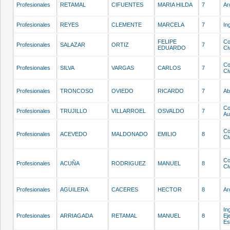
Profesionales
RETAMAL
CIFUENTES
MARIA HILDA
7
Ar
Profesionales
REYES
CLEMENTE
MARCELA
7
In
FELIPE
Co
Profesionales
SALAZAR
ORTIZ
7
EDUARDO
Civ
Co
Profesionales
SILVA
VARGAS
CARLOS
7
Civ
Profesionales
TRONCOSO
OVIEDO
RICARDO
7
Ab
Co
Profesionales
TRUJILLO
VILLARROEL
OSVALDO
7
Au
Co
Profesionales
ACEVEDO
MALDONADO
EMILIO
8
Civ
Co
Profesionales
ACUÑA
RODRIGUEZ
MANUEL
8
Civ
Profesionales
AGUILERA
CACERES
HECTOR
8
Ar
In
Profesionales
ARRIAGADA
RETAMAL
MANUEL
8
Ej
Es