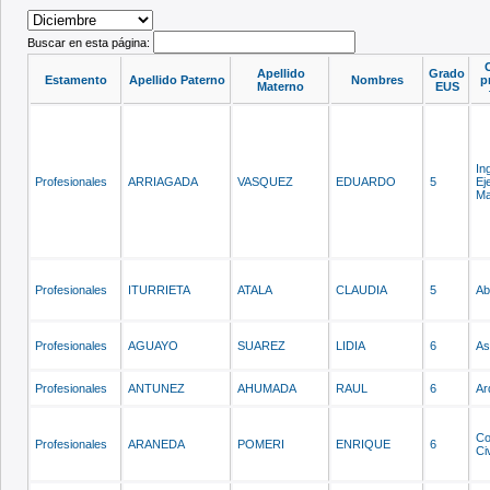
Buscar en esta página:
C
Apellido
Grado
Estamento
Apellido Paterno
Nombres
p
Materno
EUS
In
Profesionales
ARRIAGADA
VASQUEZ
EDUARDO
5
Ej
Ma
Profesionales
ITURRIETA
ATALA
CLAUDIA
5
Ab
Profesionales
AGUAYO
SUAREZ
LIDIA
6
As
Profesionales
ANTUNEZ
AHUMADA
RAUL
6
Ar
Co
Profesionales
ARANEDA
POMERI
ENRIQUE
6
Civ