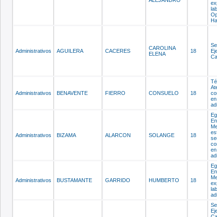
ex
la
Op
Ha
Se
CAROLINA
Administrativos
AGUILERA
CACERES
18
Ej
ELENA
Ca
Té
At
Administrativos
BENAVENTE
FIERRO
CONSUELO
18
co
en
ad
Eg
En
Me
es
Administrativos
BIZAMA
ALARCON
SOLANGE
18
se
co
en
ad
Eg
En
Me
Administrativos
BUSTAMANTE
GARRIDO
HUMBERTO
18
ex
la
ad
Se
Ej
Ca