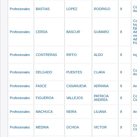
Co
Profesionales
BASTIAS
LOPEZ
RODRIGO
8
Au
Co
In
Ej
Profesionales
CERDA
BASCUR
GUMARO
8
Ad
me
Ad
Pú
Profesionales
CONTRERAS
RIFFO
ALDO
8
In
Co
Profesionales
DELGADO
PUENTES
CLARA
8
As
Profesionales
FASCE
CASANUEVA
ADRIANA
8
Ar
PATRICIA
Co
Profesionales
FIGUEROA
VALLEJOS
8
ANDREA
Civ
Profesionales
MACHUCA
NEIRA
LILIANA
8
Ar
Co
Profesionales
MEDINA
OCHOA
VICTOR
8
Civ