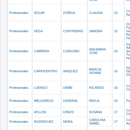
Co
Profesionales
SOLAR
ZUÑIGA
CLAUDIA
15
Au
Or
Fa
Profesionales
VEGA
CONTRERAS
SANDRA
15
me
Re
H
In
Ad
ANA MARIA
Profesionales
CABRERA
CURILEMU
16
de
JOSE
Tu
Ho
In
MARCIA
Profesionales
CARIHUENTRO
VASQUEZ
16
Ej
IVONNE
Ge
Co
Profesionales
LUENGO
URIBE
RICARDO
16
Civ
Profesionales
MELGAREJO
GENERAL
PAOLA
16
Pu
Co
Profesionales
AYLLON
OPAZO
SUSANA
17
Civ
CAROLINA
Co
Profesionales
RODRIGUEZ
NEIRA
17
ISABEL
Au