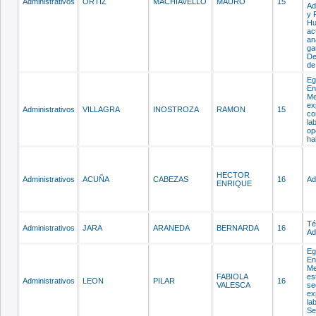
Administrativos
ORTIZ
MACHIAVELLO
MAURO
15
Ad
y 
Hu
ac
an
ga
De
de
Eg
En
Me
ex
Administrativos
VILLAGRA
INOSTROZA
RAMON
15
co
la
op
ha
HECTOR
Administrativos
ACUÑA
CABEZAS
16
Ad
ENRIQUE
Té
Administrativos
JARA
ARANEDA
BERNARDA
16
Ad
Eg
En
Me
FABIOLA
es
Administrativos
LEON
PILAR
16
VALESCA
se
ex
la
Se