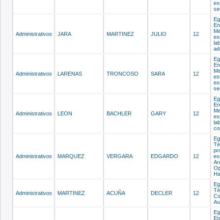
ex
se
Eg
En
Me
Administrativos
JARA
MARTINEZ
JULIO
12
ex
la
ad
Eg
En
Me
Administrativos
LARENAS
TRONCOSO
SARA
12
es
ex
se
Eg
En
Me
Administrativos
LEON
BACHLER
GARY
12
ex
la
co
Eg
Té
pr
Administrativos
MARQUEZ
VERGARA
EDGARDO
12
ex
Ar
Op
Ha
Eg
Té
Administrativos
MARTINEZ
ACUÑA
DECLER
12
Co
Au
Eg
En